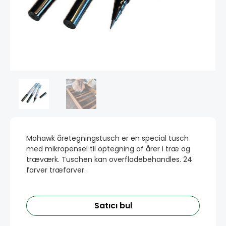
Mohawk åretegningstusch er en special tusch
med mikropensel til optegning af årer i træ og
træværk. Tuschen kan overfladebehandles. 24
farver træfarver.
Satıcı bul