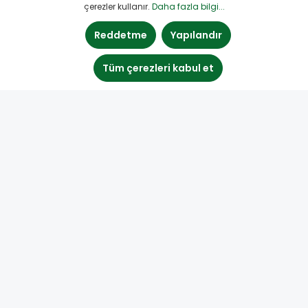
çerezler kullanır.
Daha fazla bilgi...
Reddetme
Yapılandır
Tüm çerezleri kabul et
Wood Repair by Boegh Consult
Türk distribütör bilgileri: