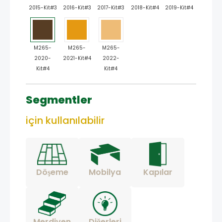
2015-Kit#3
2016-Kit#3
2017-Kit#3
2018-Kit#4
2019-Kit#4
M265-
M265-
M265-
2020-
2021-Kit#4
2022-
Kit#4
Kit#4
Segmentler
için kullanılabilir
Döşeme
Mobilya
Kapılar
Merdiven
Diğerleri