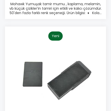
Mohawk Yumuşak tamir mumu , kaplama, melamin,
vb küçük çizikler’in tamiri için etkili ve kalıcı çözümdür.
50'den fazla farklı renk seçeneği. Ürün bilgisi: ♦ Kolay
Kullanım ♦ Her türlü yüzeyde uygulanabilir ♦ Hızlı
Tamir ♦ Küçük ve ince çatlakların doldurulması için
ideal Paketleme: • Tek Renk, 12 adet Tamir Mumu
Yeni