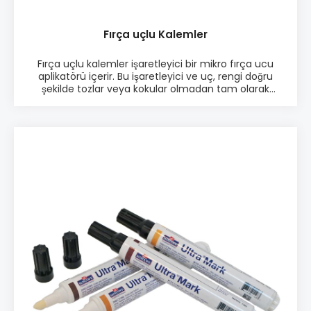
Fırça uçlu Kalemler
Fırça uçlu kalemler işaretleyici bir mikro fırça ucu
aplikatörü içerir. Bu işaretleyici ve uç, rengi doğru
şekilde tozlar veya kokular olmadan tam olarak
ihtiyaç duyulan yere uygulamanızı sağlar. Brush Tip
Marker, servis teknisyenleri, mağaza teknisyenleri
veya fabrika hattı teknisyenleri için mükemmeldir.
Ürün bilgisi: ♦ Kullanıma hazır ♦ Renkleri karıştırmak
mümkün ♦ Kolay uygulama ♦ Yüzeysel işlem kabul
eder ♦ 24 renk seçenekli total Fırça uçlu kalem
kitleri Paketleme: • 6 çeşit renklerden oluşan 4 farklı
kit • Çeşitler: "Brush Tip Kit #1 M265-2201", "Brush Tip
Marker Kit #2 M265-2202", "Brush Tip Marker Kit #3
M265-1203" ve "Brush Tip Marker Kit #4 M265-1204"