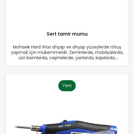
Sert tamir mumu
Mohawk Hard Wax ahşap ve ahşap yüzeylerde rötuş
yapmak için mükemmeldir. Zeminlerde, mobilyalarda,
üst kısımlarda, cephelerde, yanlarda, kapılarda,
çekmecelerde ve diğer yüzeylerdeki küçük hasarları
kapatmak için sert tamir mumu kullanın. 48 standart
renk arasından seçim yapın. Kolay uygulama için pilli
eritme aleti kullanın. Ürün bilgisi: ♦ Kolay Kullanım
♦ Parlak yüzeylerde ♦ Küçük ince çizikler ve küçük
Yeni
hasarlar için idealdir ♦ Hızlı sonuç ♦ Çok çeşit renk
seçeneği Paketleme: • Tek renk paket seçenekleri /
10 parça