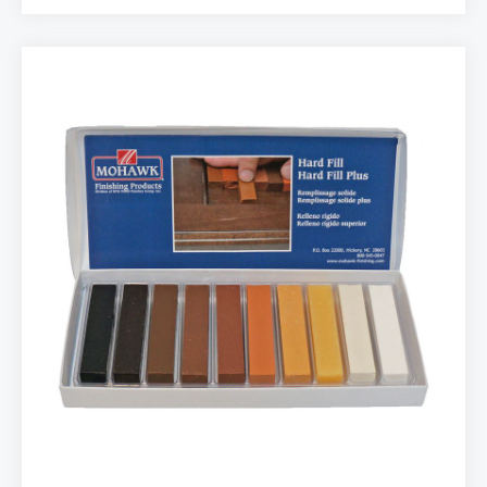
dirençlidir. Yüksek kaliteli uç sayesinde yapmış
olduğunuz işlemler kalıcı olur ve her türlü açı’nın tam
anlamıyla kapanmasını sağlar. Ürün bilgisi: ♦ Kollay
kullanım ♦ Akışkanlık ♦ Yüksek dayanıklı renkler ♦
Yüksek kaliteli uç ♦ Her türlü ahşap yüzeyde
tutunma ♦ Cila’ya karşı dayanıklı ♦ Kenar, alt ve uç
kısımları eşit derecede tamamen kapatır ♦ 12 Renk
ayrıca tek renk ve karışık renk paket seçenekleri
PACKAGING: • 12 kalem çeşidi • 1 mix paket ve tek
renk çeşit seçenekleri