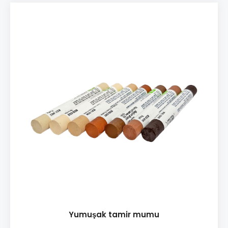
kullanım ♦ Parlak yüzeylerde kullanılabilir ♦ Kılcal
çatlaklı yüzeyler için idealdir ♦ Hızlı uygulama ve
sonuç Paketleme: • Mix Paket 12 farklı yumuşak
mum renk seçenekleri • M230-1250
Yumuşak tamir mumu