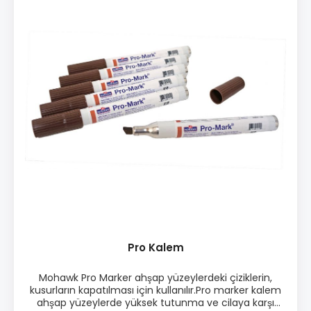
uygulama ♦ Zımparaya gerek duymaz İçerik: • 1 X
Pilli eritici, 20 parçalı sert tamir mumu, 3x ince uçlu
kalem, 1x yüzey eşitleyici, 1x kazıyıcı, zımpara, Pilli eritici
için ekstra uç, 3x AA pil
Pro Kalem
Mohawk Pro Marker ahşap yüzeylerdeki çiziklerin,
kusurların kapatılması için kullanılır.Pro marker kalem
ahşap yüzeylerde yüksek tutunma ve cilaya karşı