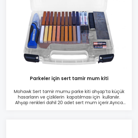
Parkeler için sert tamir mum kiti
Mohawk Sert tamir mumu parke kiti ahşap’ta küçük
hasarların ve çiziklerin kapatılması için kullanılır.
Ahşap renkleri dahil 20 adet sert mum içerir.Ayrıca
siyah ve beyaz renkler mevcuttur. Sert mum’u
parkelerde, mobilyalarda, üst kısımlarda, cephelerde,
ahşap kapılarda, çekmecelerde ve diğer ahşap
yüzeylerde kullanabilirsiniz. Ürün bilgisi: ♦ 20 adetli
kit ♦ Kolay Kullanım ♦ Her türlü yüzeyde
uygulanabilir ♦ İnce çatlaklar için idealdir ♦ Hızlı