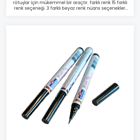
rötuşlar için mükemmel bir araçtır. farklı renk 15 farklı
renk seçeneği. 3 farklı beyaz renk nüans seçenekleri
vardır. Ürün bilgisi: ♦ Kalem, Wax stick ve yüzey
eşitleyici ♦ Aynı renklerden oluşan kalem ve wax stick
♦ Yüzey eşitleyici ile kusursuz sonuçlar ♦ Kullanımı
kolay ♦ 15 farklı çeşit renk Paketleme: • Tek parça