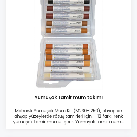
Yumuşak tamir mum takımı
Mohawk Yumuşak Mum Kit (M230-1250), ahşap ve
ahşap yüzeylerde rötuş tamirleri için. 12 farklı renk
yumuşak tamir mumu içerir. Yumuşak tamir mumu
kiti, 10 farklı ahşap tonuyla beraber siyah ve beyaz
renkleri içerir. Ürün bilgisi: ♦ 12 çekit renk ♦ Kolay