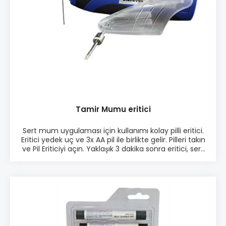
Tamir Mumu eritici
Sert mum uygulaması için kullanımı kolay pilli eritici.
Eritici yedek uç ve 3x AA pil ile birlikte gelir. Pilleri takın
ve Pil Eriticiyi açın. Yaklaşık 3 dakika sonra eritici, sert
mumu eritmek için hazır hale gelir. Ürün bilgisi: ♦
Kolay kullanım ♦ Sert dolgu tamir macunu
uygulaması içindir ♦ Ekstra uç ♦ 3x AA pil ile çalışır.