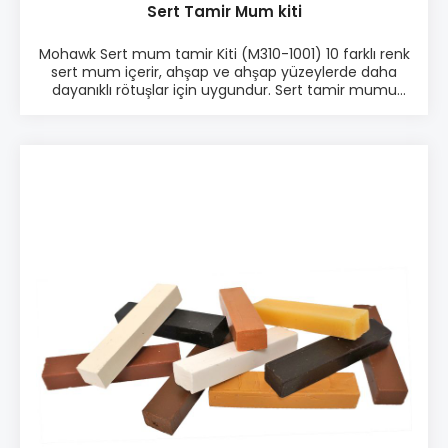
Sert Tamir Mum kiti
Mohawk Sert mum tamir Kiti (M310-1001) 10 farklı renk
sert mum içerir, ahşap ve ahşap yüzeylerde daha
dayanıklı rötuşlar için uygundur. Sert tamir mumu
eritmek için pilli eritici kullanın. Sert mum fazlalıklarını
çıkarmak için bir dengeleme aleti veya kazıyıcı
kullanın. Sert mum kiti sekiz farklı ahşap tonu ile
beraber siyah ve beyaz renk içerir. Ürün bilgisi: ♦ 10
pcs Kit ♦ Easy to use ♦ Parlak yüzeylerde
uygulanabilir ♦ İnce çatlaklar ve ezikleri
kapatmada kullanılır ♦ Hızlı uygulama ♦ Hafif
düzeyde zımpara yapılabilir Paketleme: • 10 farklı
renkte sert mum’dan oluşan paket • Name: M310-
1001