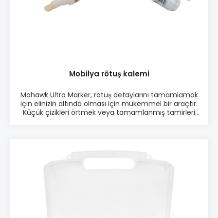
Mobilya rötuş kalemi
Mohawk Ultra Marker, rötuş detaylarını tamamlamak
için elinizin altında olması için mükemmel bir araçtır.
Küçük çizikleri örtmek veya tamamlanmış tamirleri
tamamen görünmez hale getirmek için Ultra Marker'ı
kullanın. Ultra Marker, tek adımda mühürleyen,
boyayan ve bitiren komple bir kalem’dir. Ürün bilgisi: ♦
Kolay Kullanım ♦ Kusurları kapatmak için idealdir ♦
Her türlü yüzey işlemiyle uyumludur ♦ Valve uç sıvı
kontrolü sağlar ♦ Yüksek opaklık ve ışık haslığı. UV
inhibitörleri içerir ♦ 12 farklı çeşit renk’den oluşur (
M280-1200) veya tek renk seçenekli paket
Paketleme: • 12 kalem tek paket. • Karışık paket
M280-1200 w. 12 farklı renk veya tek renkli paket
seçenekleri