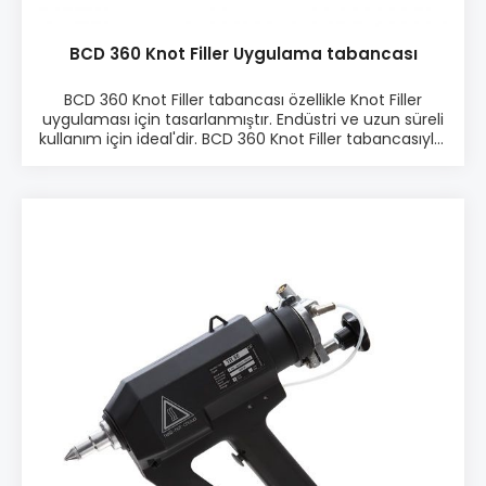
BCD 360 Knot Filler Uygulama tabancası
BCD 360 Knot Filler tabancası özellikle Knot Filler
uygulaması için tasarlanmıştır. Endüstri ve uzun süreli
kullanım için ideal'dir. BCD 360 Knot Filler tabancasıyla,
ahşaptaki her türlü çatlak, kenar ve köşe tamirleri
kolayca uygulanabilir. Ürün Bilgisi: • Profesyonel ve
dayanıklı Knot Filler Tabanca • Knot Filler çubuklar için
uygundur • Uzun süreli kullanım için tasarlanmıştır.
• Derece Ayarlanabilir Thermostat • Hızlı ısınma,
sadece 2 dakika • 300 Watt, 600 gr • Değiştirilebilir uç
özelliği 1,5 mm,3 mm veya 4 mm Paket: • Plastik
kasa, ekstra uç ve kullanım kılavuzu