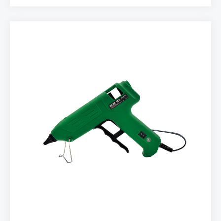
Ektra bilgi: • Wood Repair profesyonel kit içinde her 2
uç bulunmaktadır.