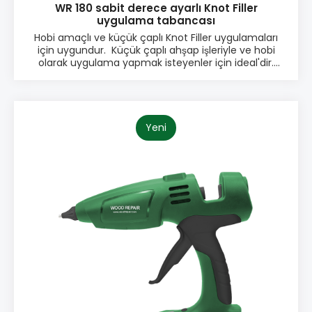
WR 180 sabit derece ayarlı Knot Filler
uygulama tabancası
Hobi amaçlı ve küçük çaplı Knot Filler uygulamaları
için uygundur. Küçük çaplı ahşap işleriyle ve hobi
olarak uygulama yapmak isteyenler için ideal'dir.
Özellikler: Açma/Kapama Düğmesi Açma/kapama
fonksiyonu ile hassas kontrol, güvenli ve kolay
kullanım sağlar. Tabanca görevler arasında takılı
kalabilir – kullanılmadığında sadece kapatın. Güç
Göstergesi Işığı Net bir LED ışığı, tabancanın açık
Yeni
olduğunu ve ısındığını gösterir, böylece artırılmış
güvenlik ve optimal çalışma kontrolü sağlanır. Sabit
Sıcaklık Hızlı ve verimli uygulama için sabit 190 °C
sıcaklıkta çalışır. Değiştirilebilir Nozul Nozul gerektiğinde
veya çıkış boyutunu değiştirmek istendiğinde
değiştirilebilir. Standart nozumuz Ø1,5 mm, 3 mm ve
4 mm’dir. Ø12 mm Düğümlü Dolgu Çubukları ile
Uyumlu Ø12 mm Wood Repair düğümlü dolgu
çubuklarıyla uyumludur, böylece en iyi performans ve
sonuç sağlanır. Teknik Özellikler: Ölçüler: 220 × 170 ×
35 mm Ağırlık: 250 g Önceden ayarlanmış çalışma
sıcaklığı: 190 °C Çalışma voltajı: 220–240 VAC, 50–60 Hz
Güç tüketimi: 80 W Isınma süresi: yaklaşık 7 dakika
Değiştirilebilir nozul AMBALAJ: • Karton kutuda,