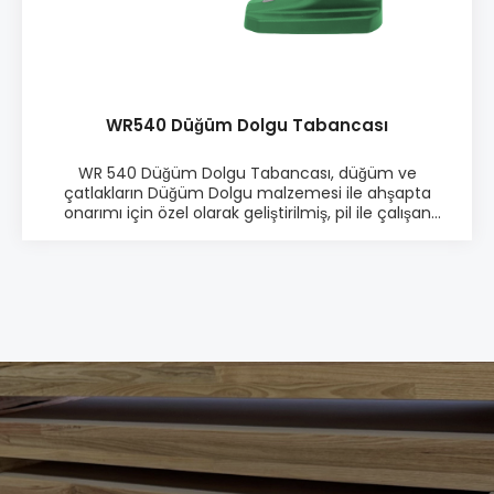
kullanım kılavuzu ile teslim edilir
WR540 Düğüm Dolgu Tabancası
WR 540 Düğüm Dolgu Tabancası, düğüm ve
çatlakların Düğüm Dolgu malzemesi ile ahşapta
onarımı için özel olarak geliştirilmiş, pil ile çalışan
kablosuz bir alettir. Kablosuz WR 540 Düğüm Dolgu
Tabancası, ahşaptaki düğümleri, çatlakları, köşeleri vb.
onarmak için size tam hareket özgürlüğü sağlar.
Profesyonel, hafif bir tabanca olup ergonomik
tasarıma ve hızlı ısınma süresine sahiptir.Düğüm
Dolgu Tabancası, kendi pilinize uygun bir adaptör
sistemi ile kullanılır. Kendi pil markanızı kullanmak hem
ekonomik açıdan avantajlıdır hem de çevre için daha
iyidir. Adaptör sistemimiz hakkında daha fazla bilgi için
buraya bakın.Özellikler:Akülü Düğüm Dolgu
TabancasıKablosuz çalışma özgürlüğü. Akülü özelliği
sayesinde maksimum hareket kabiliyeti sunar ve
onarımları her yerde kolayca gerçekleştirmenizi
sağlar.Justerbar temperaturskive (100-210°C)Onarım