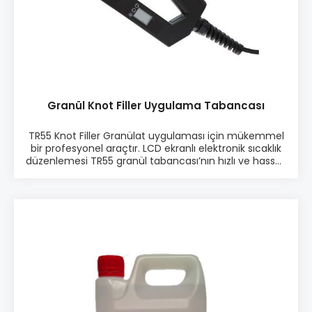
Granül Knot Filler Uygulama Tabancası
TR55 Knot Filler Granülat uygulaması için mükemmel
bir profesyonel araçtır. LCD ekranlı elektronik sıcaklık
düzenlemesi TR55 granül tabancası’nın hızlı ve hassas
çalışmasını sağlar. Sıcaklık regülasyonu sıcaklığı sabit
bir seviyede tutar. Knot Filler granül'ü, çalışma hızını
arttıran ve Knot Filler'ın tam dozunu sabitleyen hava
basıncı ile ekstrüde edilir. 300 ml'lik büyük tank, uzun
süreli ve kesintisiz çalışma imkanı sağlar. Ürün bilgisi:
Elektronik LCD ekranlı ısı derece ayarlı ile 10 dakika
arasında çalışmaya hazır hale gelir. LCD ekran =
Hatasız derece göstergesi Isı derecesi sabitlenebilir.
330 ml tank kapasitesi