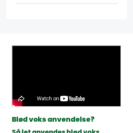
Blød voks anvendelse?
Så let anvendes blød voks