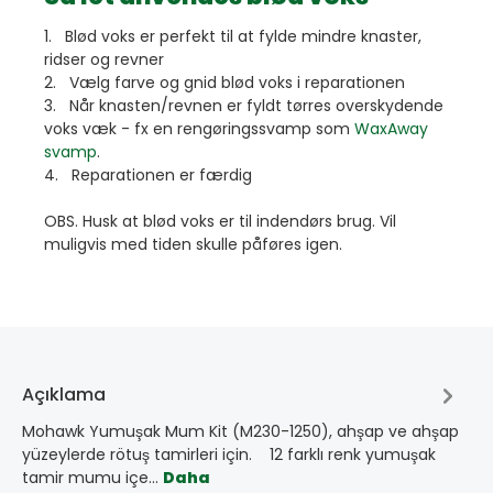
1. Blød voks er perfekt til at fylde mindre knaster,
ridser og revner
2. Vælg farve og gnid blød voks i reparationen
3. Når knasten/revnen er fyldt tørres overskydende
voks væk - fx en rengøringssvamp som
WaxAway
svamp
.
4. Reparationen er færdig
OBS. Husk at blød voks er til indendørs brug. Vil
muligvis med tiden skulle påføres igen.
Açıklama
Mohawk Yumuşak Mum Kit (M230-1250), ahşap ve ahşap
yüzeylerde rötuş tamirleri için. 12 farklı renk yumuşak
tamir mumu içe…
Daha