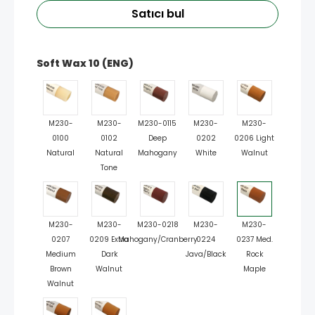
Satıcı bul
Soft Wax 10 (ENG)
M230-
M230-
M230-0115
M230-
M230-
0100
0102
Deep
0202
0206 Light
Natural
Natural
Mahogany
White
Walnut
Tone
M230-
M230-
M230-0218
M230-
M230-
0207
0209 Extra
Mahogany/Cranberry
0224
0237 Med.
Medium
Dark
Java/Black
Rock
Brown
Walnut
Maple
Walnut