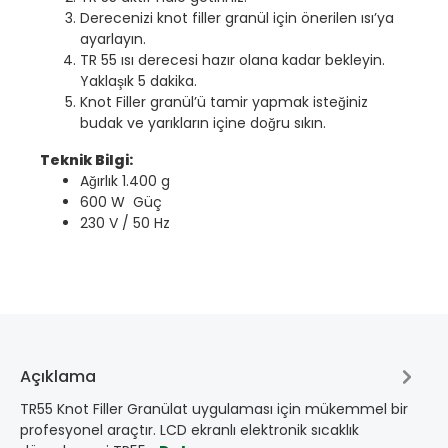
Derecenizi knot filler granül için önerilen ısı’ya
ayarlayın.
TR 55 ısı derecesi hazır olana kadar bekleyin.
Yaklaşık 5 dakika.
Knot Filler granül’ü tamir yapmak isteğiniz
budak ve yarıkların içine doğru sıkın.
Teknik Bilgi:
Ağırlık 1.400 g
600 W Güç
230 V / 50 Hz
Açıklama
TR55 Knot Filler Granülat uygulaması için mükemmel bir
profesyonel araçtır. LCD ekranlı elektronik sıcaklık