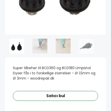
Super tilbehør til BCD360 og BCD180 Limpistol.
Dyser fås i to forskellige størrelser - Ø 1,5mm og
Ø 3mm - woodrepair.dk
Satıcı bul