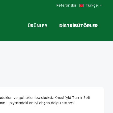
Referanslar
Türkçe
ÜRÜNLER
DISTRIBÜTÖRLER
ETLERI
WOOD REPAIR TAMIR KITLERI
dakları ve çatlakları bu eksiksiz Knastfyld Tamir Seti
arın – piyasadaki en iyi ahşap dolgu sistemi.