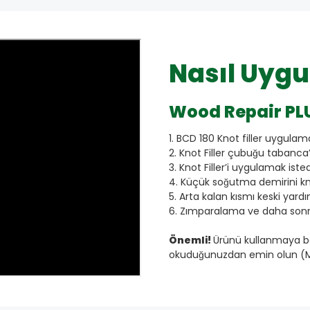
Nasıl Uygu
Wood Repair PLU
1. BCD 180 Knot filler uygulam
2. Knot Filler çubuğu tabanca’y
3. Knot Filler’i uygulamak isted
4. Küçük soğutma demirini knot
5. Arta kalan kısmı keski yardı
6. Zımparalama ve daha sonr
Önemli!
Ürünü kullanmaya ba
okuduğunuzdan emin olun (M