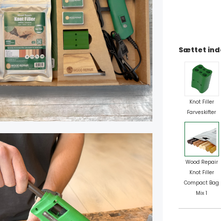
Sættet ind
Knot Filler
Farveskifter
Wood Repair
Knot Filler
Compact Bag
Mix 1