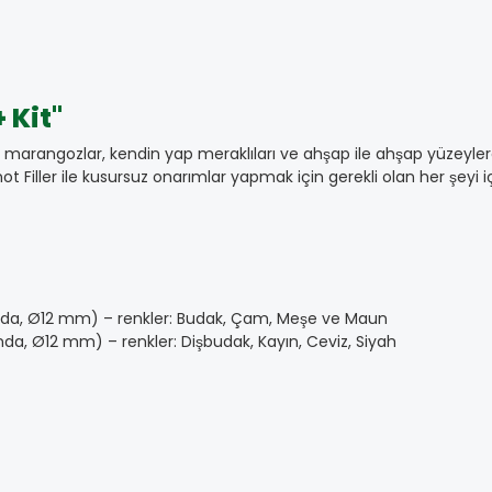
 Kit"
marangozlar, kendin yap meraklıları ve ahşap ile ahşap yüzeylerde
Filler ile kusursuz onarımlar yapmak için gerekli olan her şeyi iç
ğunda, Ø12 mm) – renkler: Budak, Çam, Meşe ve Maun
nda, Ø12 mm) – renkler: Dişbudak, Kayın, Ceviz, Siyah