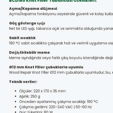
BCD180 Knot Filler Tabancası Özellikleri:
Açma/Kapama düğmesi
Açma/kapama fonksiyonu sayesinde güvenli ve kolay kullanım 
Güç gösterge ışığı
Net bir LED ışığı, tabanca açık ve ısınmakta olduğunda yanar; 
Sabit sıcaklık
190 °C sabit sıcaklıkta çalışarak hızlı ve verimli uygulama sağ
Değiştirilebilir meme
Meme aşındığında veya farklı çıkış boyutu istendiğinde değ
Ø12 mm Knot Filler çubuklarla uyumlu
Wood Repair Knot Filler Ø12 mm çubuklarla uyumludur; bu, en
Teknik veriler:
Ölçüler: 220 x 170 x 35 mm
Ağırlık: 250 g
Önceden ayarlanmış çalışma sıcaklığı: 190 °C
Çalışma gerilimi: 220–240 VAC | 50–60 Hz
Güç tüketimi: 80 W