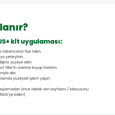
lanır?
S+ kit uygulaması:
a tabancanızı fişe takın.
a yerleştirin.
iğiniz yüzeye sıkın.
 filler’in üzerine koyup bastırın.
mıyla alın.
asında yüzeysel işlem yapın.
şlamadan önce teknik veri sayfasını / kılavuzunu
SDS'ye bakın).