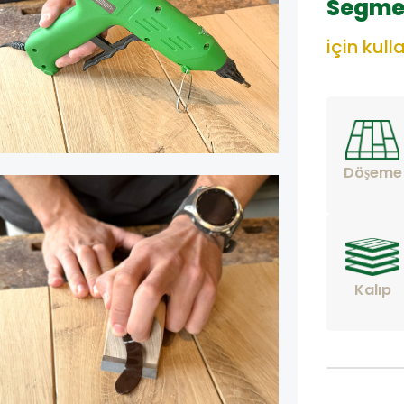
Segme
için kulla
Döşeme
Kalıp