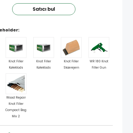
Satıcı bul
eholder:
Knot Filler
Knot Filler
Knot Filler
WR 180 Knot
Køleklods
Køleklods
Skærejern
Filler Gun
Wood Repair
Knot Filler
Compact Bag
Mix 2