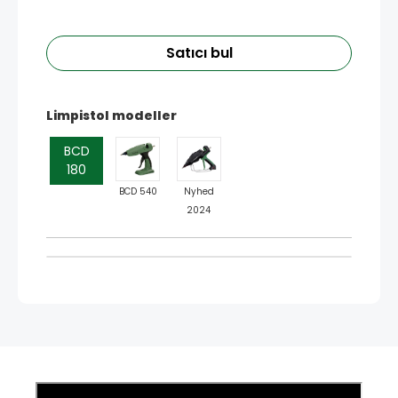
Satıcı bul
Limpistol modeller
BCD
180
BCD 540
Nyhed
2024